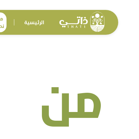
م
الرئيسية
نح
من