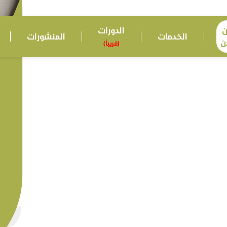
ن
الدورات
الخدمات
المنشورات
ن
(قريباً)