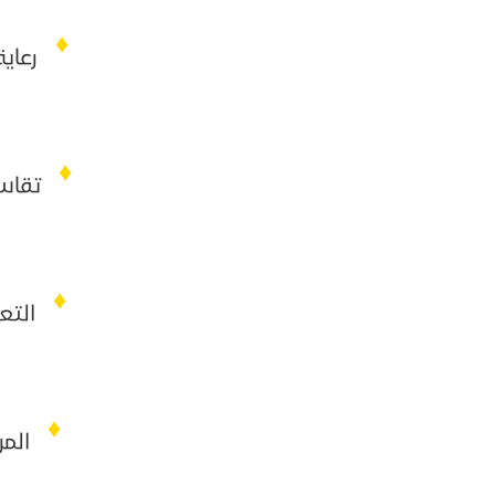
♦
رعاية 
♦
تقاسم ا
♦
التعل
♦
المر