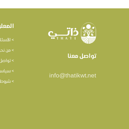
المعل
> الأسئل
> من نح
تواصل معنا
> تواصل 
> سياسة
info@thatikwt.net
> شروط 